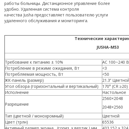
работы больницы. Дистанционное управление более
удобно. Удаленная система контроля
качества Jusha предоставляет пользователю услуги
удаленного обслуживания и мониторинга.
Технические характери
JUSHA-M53
Требование к питанию ± 10%
AC 100~240 В
Потребление в режиме ожидания, Вт
<3
Потребляемая мощность, Вт
<50
ЖК-панель (размер)
21.3’’ Цветн
Угол обзора (горизонтальный и вертикальный)
170° (CR ≥20)
Исполнение
Настольное
2560×2048
Разрешение
2048×2560
Тип (цветной / монохромный)
Цветной
Цвет (трлн)
65536
Активный размер экрана, (гориз. х вертик.) мм
433.152 x 324