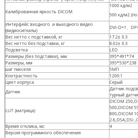
1000 кд/м2
Калиброванная яркость DICOM
500 кд/м2 (п
Интерфейс входного и выходного видео
DVI-D×1、DP
(видиосигналы)
Вес нетто с подставкой, кг
17.2± 0.3
Вес нетто без подставки, кг
8.02± 0.3
Подсветка
LED
Размеры (без подставки), мм
395*491*74
Размеры, мм
395*530*238
шаг пикселя
5МП
Контрастность
1200:1
Цвет корпуса
Серый
Датчик подсв
Датчик
турный датчи
DICOM 250,D
500,DICOM 5
LUT (матрица)
800,DICOM 1
2.6,DSA,DSI ,
Время отклика, мс
4
Версия программного обеспечения